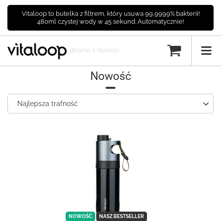
Vitaloop to butelka z filtrem, który usuwa 99,9999% bakterii!
480ml czystej wody w 45 sekund. Automatycznie!
Wstecz
Strona główna
Nowość
Nowość
Najlepsza trafność
NOWOŚĆ
NASZ BESTSELLER